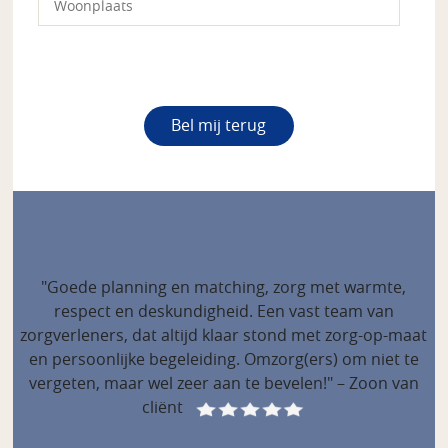
"Goede planning en matching, zorg met warmte,
respect en deskundigheid. Een vast team van
zorgverleners, dat altijd klaar stond met zorg-op-maat
en persoonlijke begeleiding. Omzorg(ers) om niet te
vergeten, maar wel zeer aan te bevelen!" – Zoon van
cliënt