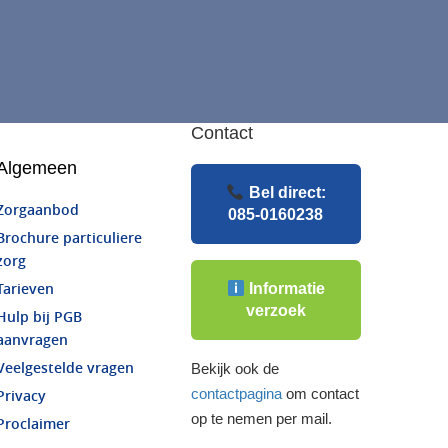
Contact
Algemeen
Bel direct:
Zorgaanbod
085-0160238
Brochure particuliere
zorg
Informatie
Tarieven
verzoek
Hulp bij PGB
aanvragen
Veelgestelde vragen
Bekijk ook de
contactpagina
om contact
Privacy
op te nemen per mail.
Proclaimer