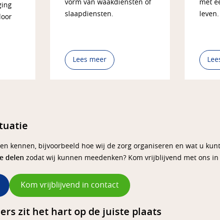
vorm van waakdiensten of
met ee
ging
slaapdiensten.
leven.
door
Lees meer
Lee
tuatie
ren kennen, bijvoorbeeld hoe wij de zorg organiseren en wat u kun
ie delen
zodat wij kunnen meedenken? Kom vrijblijvend met ons in 
Kom vrijblijvend in contact
ers zit het hart op de juiste plaats