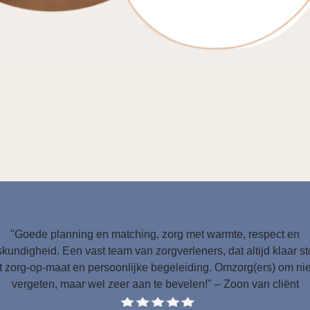
"Goede planning en matching, zorg met warmte, respect en
kundigheid. Een vast team van zorgverleners, dat altijd klaar s
 zorg-op-maat en persoonlijke begeleiding. Omzorg(ers) om nie
vergeten, maar wel zeer aan te bevelen!" – Zoon van cliënt