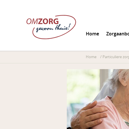
Home
Zorgaanb
Informatie aanvrag
Home
/
Particuliere zor