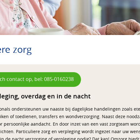
ere zorg
ch contact op, bel: 085-0160238
leging, overdag en in de nacht
onals ondersteunen uw naaste bij dagelijkse handelingen zoals et
ken of toedienen, transfers en wondverzorging. Naast deze noodzak
 persoonlijke aandacht. En door inzet van een vast zorgteam word
chten. Particuliere zorg en verpleging wordt ingezet naar uw wen
r in de nacht verzorging of verpleging nodig? Dat kan! Omzorg bied