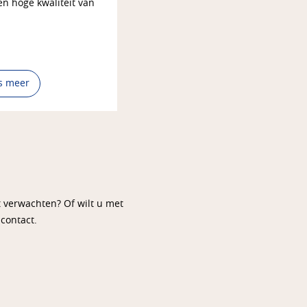
n hoge kwaliteit van
s meer
t verwachten? Of wilt u met
contact.