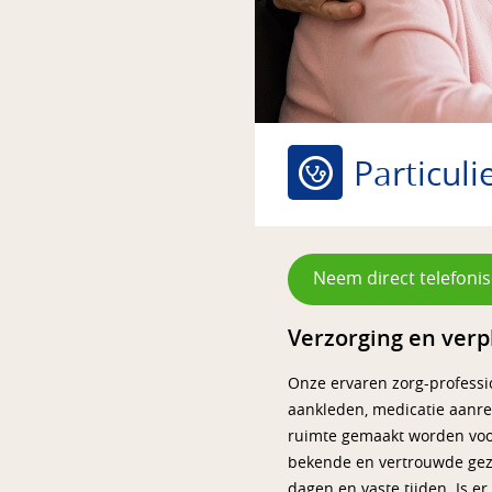
Particuli
Neem direct telefonis
Verzorging en verp
Onze ervaren zorg-professi
aankleden, medicatie aanrei
ruimte gemaakt worden voor
bekende en vertrouwde gezi
dagen en vaste tijden. Is e