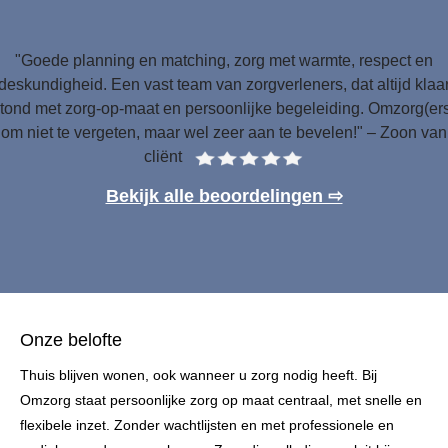
"Goede planning en matching, zorg met warmte, respect en
deskundigheid. Een vast team van zorgverleners, dat altijd klaa
tond met zorg-op-maat en persoonlijke begeleiding. Omzorg(er
om niet te vergeten, maar wel zeer aan te bevelen!" – Zoon van
cliënt
Bekijk alle beoordelingen ⇨
Onze belofte
Thuis blijven wonen, ook wanneer u zorg nodig heeft. Bij
Omzorg staat persoonlijke zorg op maat centraal, met snelle en
flexibele inzet. Zonder wachtlijsten en met professionele en