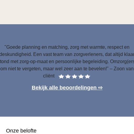
"Goede planning en matching, zorg met warmte, respect en
deskundigheid. Een vast team van zorgverleners, dat altijd klaa
tond met zorg-op-maat en persoonlijke begeleiding. Omzorg(er
om niet te vergeten, maar wel zeer aan te bevelen!" – Zoon van
cliënt
Bekijk alle beoordelingen ⇨
Onze belofte