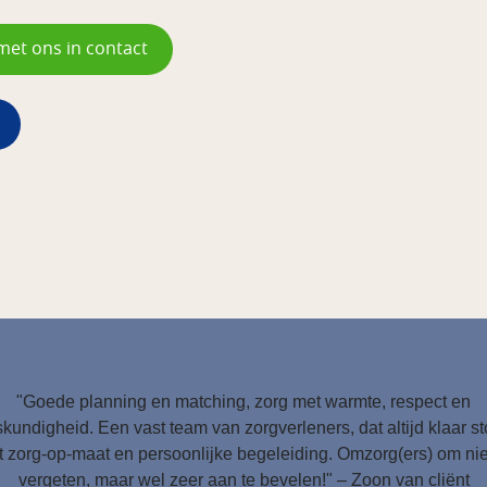
met ons in contact
"Goede planning en matching, zorg met warmte, respect en
kundigheid. Een vast team van zorgverleners, dat altijd klaar s
 zorg-op-maat en persoonlijke begeleiding. Omzorg(ers) om nie
vergeten, maar wel zeer aan te bevelen!" – Zoon van cliënt