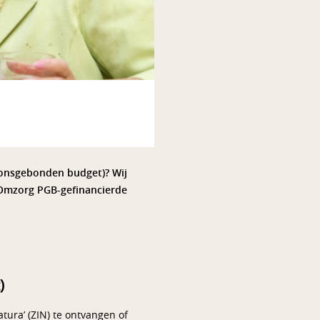
oonsgebonden budget)? Wij
 Omzorg PGB-gefinancierde
)
tura’ (ZIN) te ontvangen of