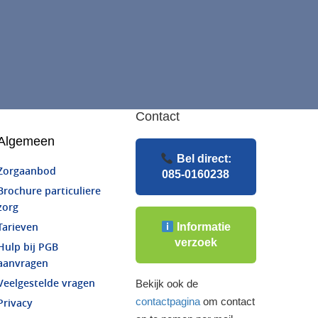
Contact
Algemeen
Bel direct:
Zorgaanbod
085-0160238
Brochure particuliere
zorg
Informatie
Tarieven
verzoek
Hulp bij PGB
aanvragen
Veelgestelde vragen
Bekijk ook de
contactpagina
om contact
Privacy