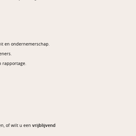
teit en ondernemerschap.
eners.
n rapportage.
, of wilt u een
vrijblijvend