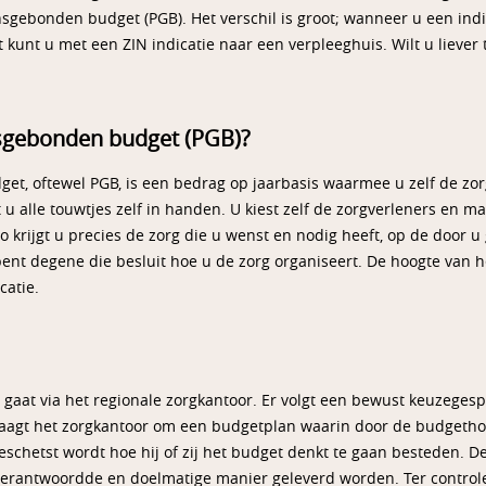
sgebonden budget (PGB). Het verschil is groot; wanneer u een indi
 kunt u met een ZIN indicatie naar een verpleeghuis. Wilt u liever
sgebonden budget (PGB)?
t, oftewel PGB, is een bedrag op jaarbasis waarmee u zelf de zorg
u alle touwtjes zelf in handen. U kiest zelf de zorgverleners en ma
Zo krijgt u precies de zorg die u wenst en nodig heeft, op de door 
t degene die besluit hoe u de zorg organiseert. De hoogte van het
catie.
gaat via het regionale zorgkantoor. Er volgt een bewust keuzeges
aagt het zorgkantoor om een budgetplan waarin door de budgethou
eschetst wordt hoe hij of zij het budget denkt te gaan besteden. 
erantwoordde en doelmatige manier geleverd worden. Ter controle