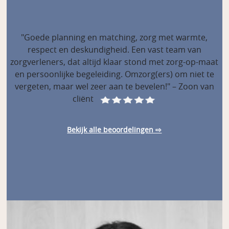
"Goede planning en matching, zorg met warmte,
respect en deskundigheid. Een vast team van
zorgverleners, dat altijd klaar stond met zorg-op-maat
en persoonlijke begeleiding. Omzorg(ers) om niet te
vergeten, maar wel zeer aan te bevelen!" – Zoon van
cliënt
Bekijk alle beoordelingen ⇨