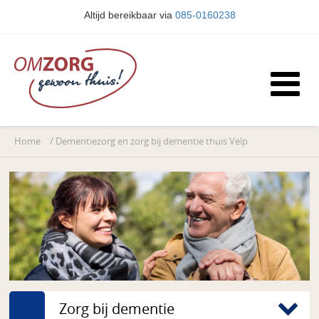
Altijd bereikbaar via
085-0160238
Home
/
Dementiezorg en zorg bij dementie thuis Velp
Zorg bij dementie