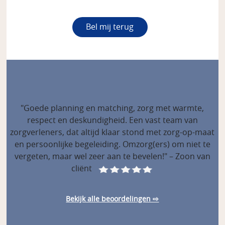
"Goede planning en matching, zorg met warmte,
respect en deskundigheid. Een vast team van
zorgverleners, dat altijd klaar stond met zorg-op-maat
en persoonlijke begeleiding. Omzorg(ers) om niet te
vergeten, maar wel zeer aan te bevelen!" – Zoon van
cliënt
Bekijk alle beoordelingen ⇨