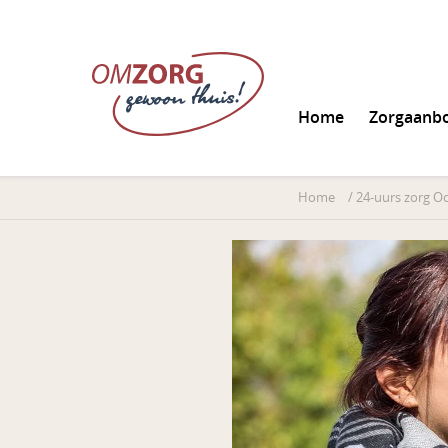
Home
Zorgaanb
Informatie aanvrag
Home
/
24-uurs zorg O