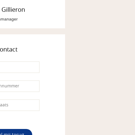
Gillieron
gsmanager
contact