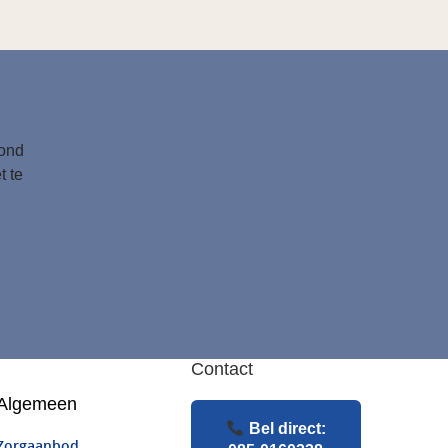
tond
t te
Contact
Algemeen
Bel direct:
Zorgaanbod