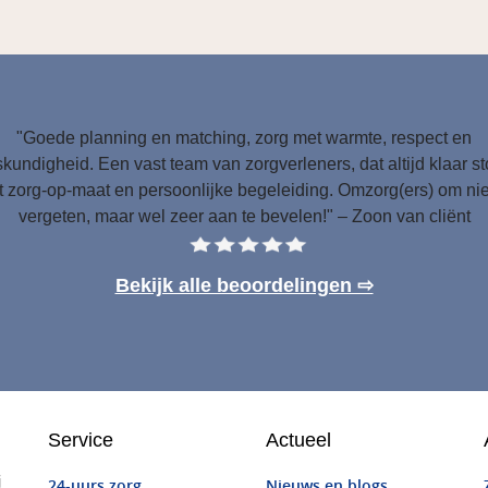
"Goede planning en matching, zorg met warmte, respect en
kundigheid. Een vast team van zorgverleners, dat altijd klaar s
 zorg-op-maat en persoonlijke begeleiding. Omzorg(ers) om nie
vergeten, maar wel zeer aan te bevelen!" – Zoon van cliënt
Bekijk alle beoordelingen ⇨
Service
Actueel
j
24-uurs zorg
Nieuws en blogs