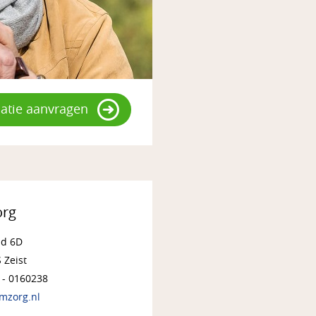
atie aanvragen
rg
nd 6D
 Zeist
5 - 0160238
mzorg.nl