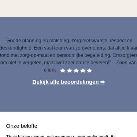
"Goede planning en matching, zorg met warmte, respect en
deskundigheid. Een vast team van zorgverleners, dat altijd klaa
tond met zorg-op-maat en persoonlijke begeleiding. Omzorg(er
om niet te vergeten, maar wel zeer aan te bevelen!" – Zoon van
cliënt
Bekijk alle beoordelingen ⇨
Onze belofte
Thuis blijven wonen, ook wanneer u zorg nodig heeft. Bij