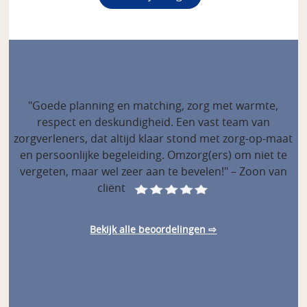
"Goede planning en matching, zorg met warmte,
respect en deskundigheid. Een vast team van
zorgverleners, dat altijd klaar stond met zorg-op-maat
en persoonlijke begeleiding. Omzorg(ers) om niet te
vergeten, maar wel zeer aan te bevelen!" – Zoon van
cliënt
Bekijk alle beoordelingen ⇨