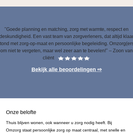
"Goede planning en matching, zorg met warmte, respect en
deskundigheid. Een vast team van zorgverleners, dat altijd klaa
tond met zorg-op-maat en persoonlijke begeleiding. Omzorg(er
om niet te vergeten, maar wel zeer aan te bevelen!" – Zoon van
cliënt
Bekijk alle beoordelingen ⇨
Onze belofte
Thuis blijven wonen, ook wanneer u zorg nodig heeft. Bij
Omzorg staat persoonlijke zorg op maat centraal, met snelle en