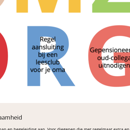
zaamheid
hap en begeleiding aan. Voor diegenen die met regelmaat extra en 