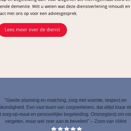
nende dementie. Wilt u weten wat deze dienstverlening inhoudt en
tact met ons op voor een adviesgesprek.
Lees meer over de dienst
"Goede planning en matching, zorg met warmte, respect en
kundigheid. Een vast team van zorgverleners, dat altijd klaar s
 zorg-op-maat en persoonlijke begeleiding. Omzorg(ers) om nie
vergeten, maar wel zeer aan te bevelen!" – Zoon van cliënt