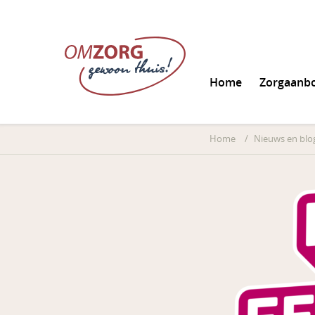
Home
Zorgaanb
Informatie aanvrag
Home
/
Nieuws en blo