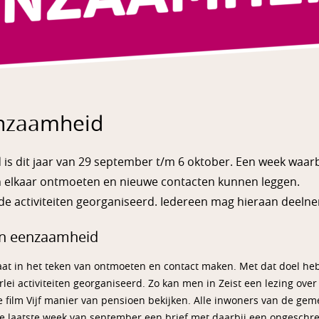
nzaamheid
s dit jaar van 29 september t/m 6 oktober. Een week waarbi
en elkaar ontmoeten en nieuwe contacten kunnen leggen.
de activiteiten georganiseerd. Iedereen mag hieraan deelne
n eenzaamheid
t in het teken van ontmoeten en contact maken. Met dat doel heb
rlei activiteiten georganiseerd. Zo kan men in Zeist een lezing ov
de film Vijf manier van pensioen bekijken. Alle inwoners van de g
 de laatste week van september een brief met daarbij een ongeschre