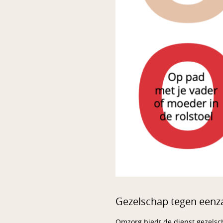
Gezelschap tegen een
Omzorg biedt de dienst gezelsc