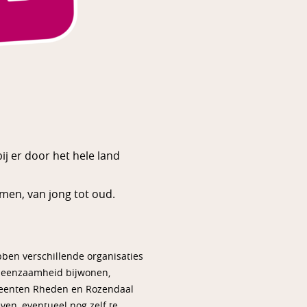
j er door het hele land
men, van jong tot oud.
ben verschillende organisaties
er eenzaamheid bijwonen,
emeenten Rheden en Rozendaal
ven, eventueel nog zelf te