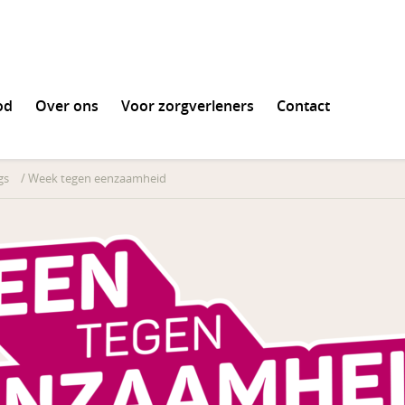
od
Over ons
Voor zorgverleners
Contact
en
gs
/
Week tegen eenzaamheid