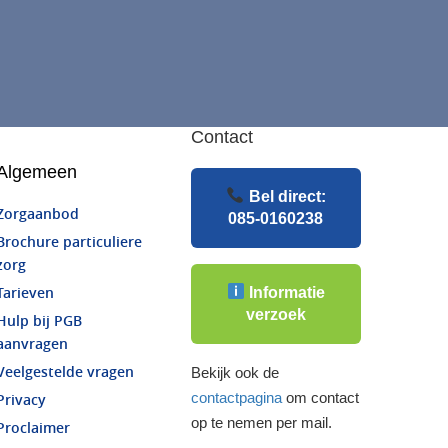
Contact
Algemeen
Bel direct:
Zorgaanbod
085-0160238
Brochure particuliere
zorg
Informatie
Tarieven
verzoek
Hulp bij PGB
aanvragen
Veelgestelde vragen
Bekijk ook de
contactpagina
om contact
Privacy
op te nemen per mail.
Proclaimer