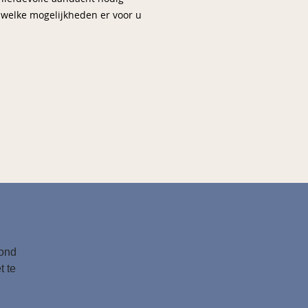
 welke mogelijkheden er voor u
tond
t te