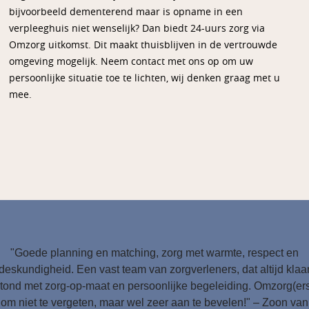
bijvoorbeeld dementerend maar is opname in een
verpleeghuis niet wenselijk? Dan biedt 24-uurs zorg via
Omzorg uitkomst. Dit maakt thuisblijven in de vertrouwde
omgeving mogelijk. Neem contact met ons op om uw
persoonlijke situatie toe te lichten, wij denken graag met u
mee.
"Goede planning en matching, zorg met warmte, respect en
deskundigheid. Een vast team van zorgverleners, dat altijd klaa
tond met zorg-op-maat en persoonlijke begeleiding. Omzorg(er
om niet te vergeten, maar wel zeer aan te bevelen!" – Zoon van