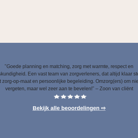
"Goede planning en matching, zorg met warmte, respect en
kundigheid. Een vast team van zorgverleners, dat altijd klaar s
 zorg-op-maat en persoonlijke begeleiding. Omzorg(ers) om nie
vergeten, maar wel zeer aan te bevelen!" – Zoon van cliënt
Bekijk alle beoordelingen ⇨