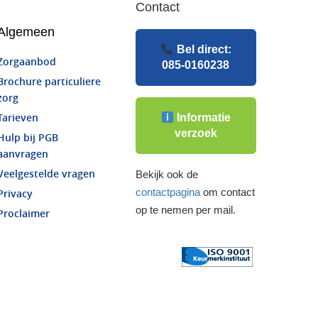
Contact
Algemeen
Bel direct:
Zorgaanbod
085-0160238
Brochure particuliere
zorg
Informatie
Tarieven
verzoek
Hulp bij PGB
aanvragen
Veelgestelde vragen
Bekijk ook de
contactpagina
om contact
Privacy
op te nemen per mail.
Proclaimer