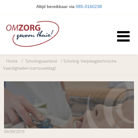
Altijd bereikbaar via
085-0160238
Home
/
Scholingsaanbod
/
Scholing: Verpleegtechnische
Vaardigheden (carrouseldag)
09/09/2019