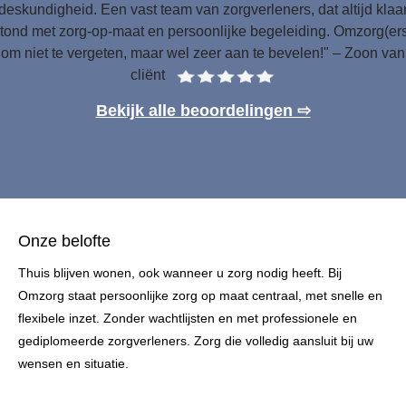
deskundigheid. Een vast team van zorgverleners, dat altijd klaa
tond met zorg-op-maat en persoonlijke begeleiding. Omzorg(er
om niet te vergeten, maar wel zeer aan te bevelen!" – Zoon van
cliënt
Bekijk alle beoordelingen ⇨
Onze belofte
Thuis blijven wonen, ook wanneer u zorg nodig heeft. Bij
Omzorg staat persoonlijke zorg op maat centraal, met snelle en
flexibele inzet. Zonder wachtlijsten en met professionele en
gediplomeerde zorgverleners. Zorg die volledig aansluit bij uw
wensen en situatie.