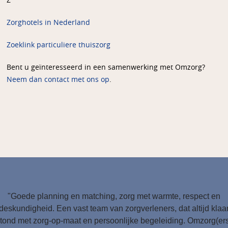
Z
Zorghotels in Nederland
Zoeklink particuliere thuiszorg
Bent u geïnteresseerd in een samenwerking met Omzorg?
Neem dan contact met ons op
.
"Goede planning en matching, zorg met warmte, respect en
deskundigheid. Een vast team van zorgverleners, dat altijd klaa
tond met zorg-op-maat en persoonlijke begeleiding. Omzorg(er