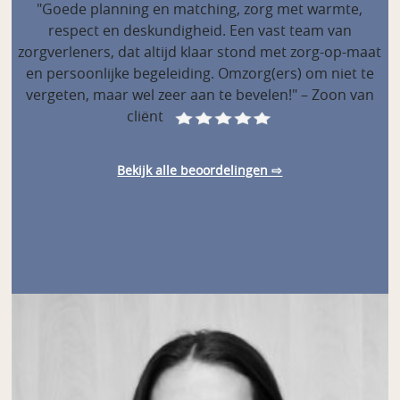
"Goede planning en matching, zorg met warmte,
respect en deskundigheid. Een vast team van
zorgverleners, dat altijd klaar stond met zorg-op-maat
en persoonlijke begeleiding. Omzorg(ers) om niet te
vergeten, maar wel zeer aan te bevelen!" – Zoon van
cliënt
Bekijk alle beoordelingen ⇨