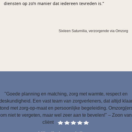
diensten op zo’n manier dat iedereen tevreden is.”
Sixleen Saturnilia, verzorgende via Omzorg
"Goede planning en matching, zorg met warmte, respect en
deskundigheid. Een vast team van zorgverleners, dat altijd klaa
tond met zorg-op-maat en persoonlijke begeleiding. Omzorg(er
om niet te vergeten, maar wel zeer aan te bevelen!" – Zoon van
cliënt