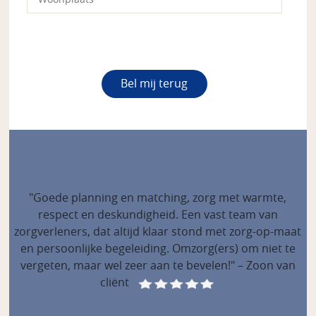
"Goede planning en matching, zorg met warmte,
respect en deskundigheid. Een vast team van
zorgverleners, dat altijd klaar stond met zorg-op-maat
en persoonlijke begeleiding. Omzorg(ers) om niet te
vergeten, maar wel zeer aan te bevelen!" – Zoon van
cliënt