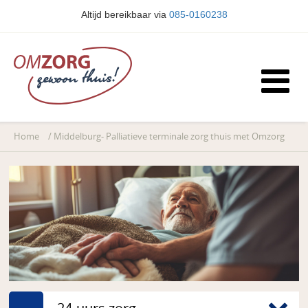
Altijd bereikbaar via
085-0160238
Home
/
Middelburg- Palliatieve terminale zorg thuis met Omzorg