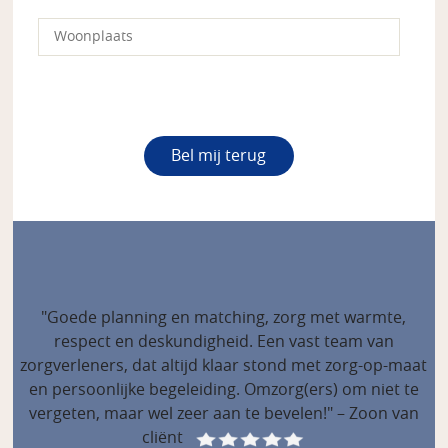
"Goede planning en matching, zorg met warmte,
respect en deskundigheid. Een vast team van
zorgverleners, dat altijd klaar stond met zorg-op-maat
en persoonlijke begeleiding. Omzorg(ers) om niet te
vergeten, maar wel zeer aan te bevelen!" – Zoon van
cliënt