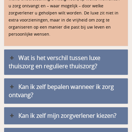
u zorg ontvangt en – waar mogelijk – door welke
zorgverlener u geholpen wilt worden. De luxe zit niet in
extra voorzieningen, maar in de vrijheid om zorg te
organiseren op een manier die past bij uw leven en
persoonlijke wensen.
Wat is het verschil tussen luxe
thuiszorg en reguliere thuiszorg?
Kan ik zelf bepalen wanneer ik zorg
ontvang?
Kan ik zelf mijn zorgverlener kiezen?