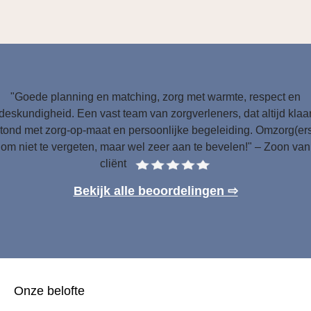
"Goede planning en matching, zorg met warmte, respect en
deskundigheid. Een vast team van zorgverleners, dat altijd klaa
tond met zorg-op-maat en persoonlijke begeleiding. Omzorg(er
om niet te vergeten, maar wel zeer aan te bevelen!" – Zoon van
cliënt
Bekijk alle beoordelingen ⇨
Onze belofte