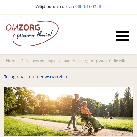
Altijd bereikbaar via
085-0160238
Home
/
Nieuws en blogs
/
Luxe thuiszorg: zorg zoals ú die wilt
Terug naar het nieuwsoverzicht