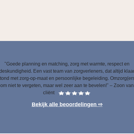
"Goede planning en matching, zorg met warmte, respect en
deskundigheid. Een vast team van zorgverleners, dat altijd klaa
tond met zorg-op-maat en persoonlijke begeleiding. Omzorg(er
om niet te vergeten, maar wel zeer aan te bevelen!" – Zoon van
cliënt
Bekijk alle beoordelingen ⇨