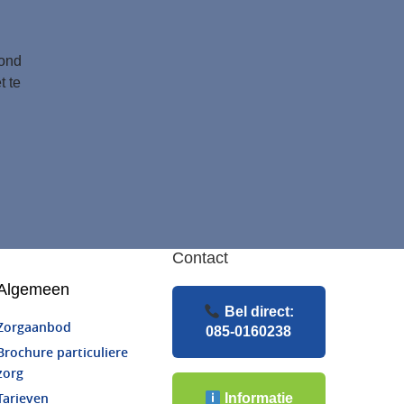
tond
t te
Contact
Algemeen
Bel direct:
Zorgaanbod
085-0160238
Brochure particuliere
zorg
Informatie
Tarieven