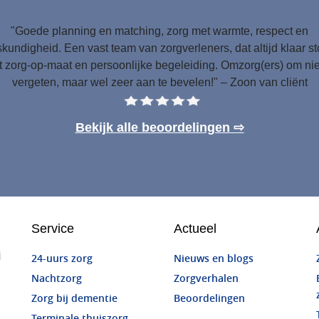
"Goede planning en matching, zorg met warmte, respect en
kundigheid. Een vast team van zorgverleners, dat altijd klaar s
 zorg-op-maat en persoonlijke begeleiding. Omzorg(ers) om nie
vergeten, maar wel zeer aan te bevelen!" – Zoon van cliënt
Bekijk alle beoordelingen ⇨
Service
Actueel
j
24-uurs zorg
Nieuws en blogs
Nachtzorg
Zorgverhalen
Zorg bij dementie
Beoordelingen
Terminale thuiszorg