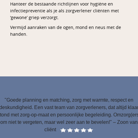
Hanteer de bestaande richtlijnen voor hygiëne en
infectiepreventie als je als zorgverlener cliënten met
‘gewone’ griep verzorgt.
Vermijd aanraken van de ogen, mond en neus met de
handen.
"Goede planning en matching, zorg met warmte, respect en
deskundigheid. Een vast team van zorgverleners, dat altijd klaa
tond met zorg-op-maat en persoonlijke begeleiding. Omzorg(er
om niet te vergeten, maar wel zeer aan te bevelen!" – Zoon van
cliënt