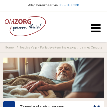
Altijd bereikbaar via
085-0160238
Home
/
Hospice Velp – Palliatieve terminale zorg thuis met Omzorg