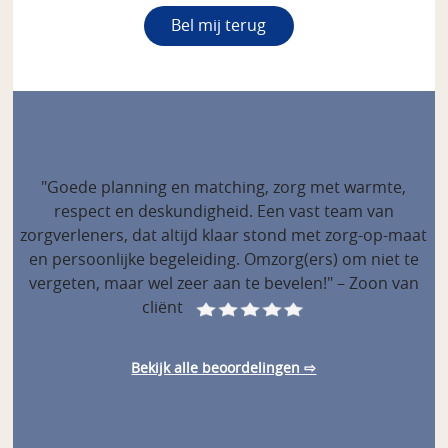
"Goede planning en matching, zorg met warmte,
respect en deskundigheid. Een vast team van
zorgverleners, dat altijd klaar stond met zorg-op-maat
en persoonlijke begeleiding. Omzorg(ers) om niet te
vergeten, maar wel zeer aan te bevelen!" – Zoon van
cliënt
Bekijk alle beoordelingen ⇨