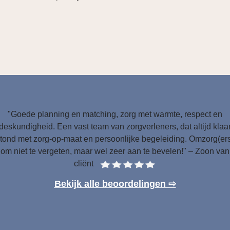
"Goede planning en matching, zorg met warmte, respect en
deskundigheid. Een vast team van zorgverleners, dat altijd klaa
tond met zorg-op-maat en persoonlijke begeleiding. Omzorg(er
om niet te vergeten, maar wel zeer aan te bevelen!" – Zoon van
cliënt
Bekijk alle beoordelingen ⇨