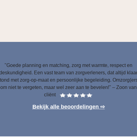
"Goede planning en matching, zorg met warmte, respect en
deskundigheid. Een vast team van zorgverleners, dat altijd klaa
tond met zorg-op-maat en persoonlijke begeleiding. Omzorg(er
om niet te vergeten, maar wel zeer aan te bevelen!" – Zoon van
cliënt
Bekijk alle beoordelingen ⇨