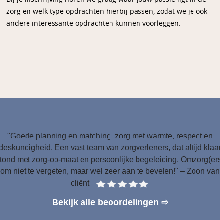
zorg en welk type opdrachten hierbij passen, zodat we je ook
andere interessante opdrachten kunnen voorleggen.
"Goede planning en matching, zorg met warmte, respect en
deskundigheid. Een vast team van zorgverleners, dat altijd klaa
tond met zorg-op-maat en persoonlijke begeleiding. Omzorg(er
om niet te vergeten, maar wel zeer aan te bevelen!" – Zoon van
cliënt
Bekijk alle beoordelingen ⇨