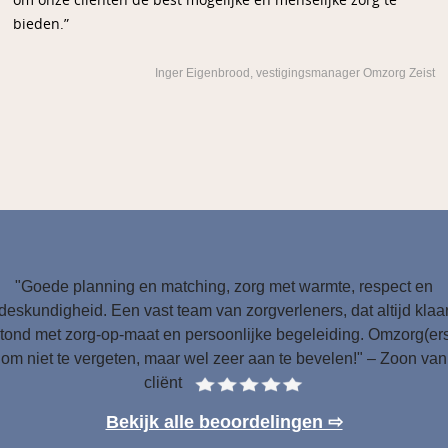
om onze cliënten de best mogelijke én menselijke zorg te
bieden.”
Inger Eigenbrood, vestigingsmanager Omzorg Zeist
"Goede planning en matching, zorg met warmte, respect en
deskundigheid. Een vast team van zorgverleners, dat altijd klaa
tond met zorg-op-maat en persoonlijke begeleiding. Omzorg(er
om niet te vergeten, maar wel zeer aan te bevelen!" – Zoon van
cliënt
Bekijk alle beoordelingen ⇨