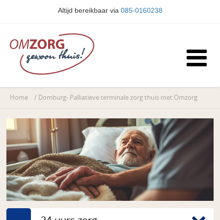
Altijd bereikbaar via
085-0160238
Home
/
Domburg- Palliatieve terminale zorg thuis met Omzorg