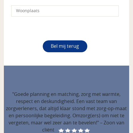
"Goede planning en matching, zorg met warmte,
respect en deskundigheid. Een vast team van
zorgverleners, dat altijd klaar stond met zorg-op-maat
en persoonlijke begeleiding. Omzorg(ers) om niet te
vergeten, maar wel zeer aan te bevelen!" – Zoon van
cliënt