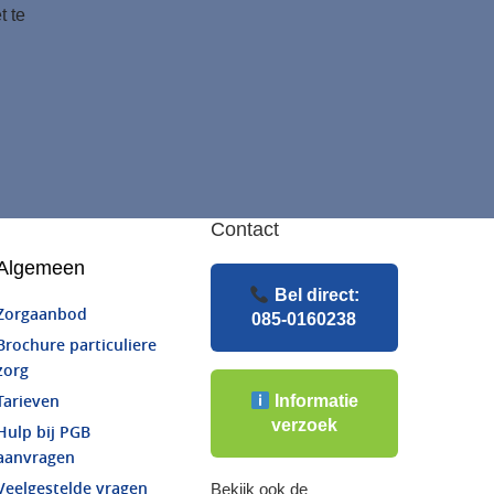
t te
Contact
Algemeen
Bel direct:
Zorgaanbod
085-0160238
Brochure particuliere
zorg
Informatie
Tarieven
verzoek
Hulp bij PGB
aanvragen
Veelgestelde vragen
Bekijk ook de