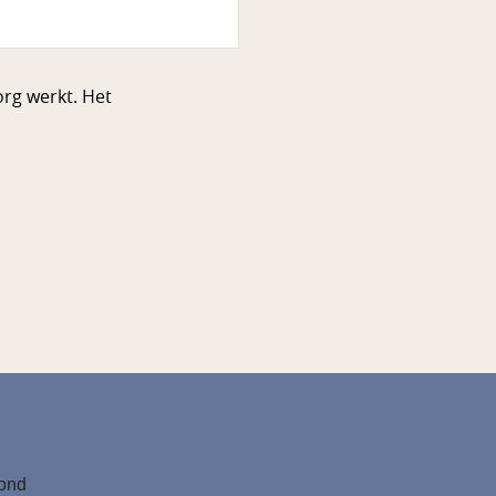
org werkt. Het
tond