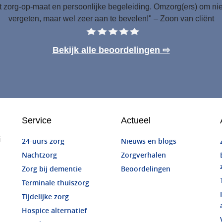
 zorg-op-maat en persoonlijke begeleiding. Omzorg(ers) om nie
vergeten, maar wel zeer aan te bevelen!" – Zoon van cliënt
Bekijk alle beoordelingen ⇨
Service
Actueel
j
24-uurs zorg
Nieuws en blogs
Nachtzorg
Zorgverhalen
Zorg bij dementie
Beoordelingen
Terminale thuiszorg
Tijdelijke zorg
Hospice alternatief