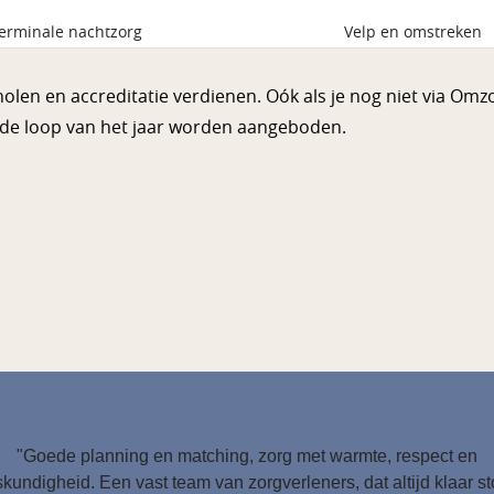
terminale nachtzorg
Velp en omstreken
holen en accreditatie verdienen. Oók als je nog niet via Omz
 de loop van het jaar worden aangeboden.
"Goede planning en matching, zorg met warmte, respect en
kundigheid. Een vast team van zorgverleners, dat altijd klaar s