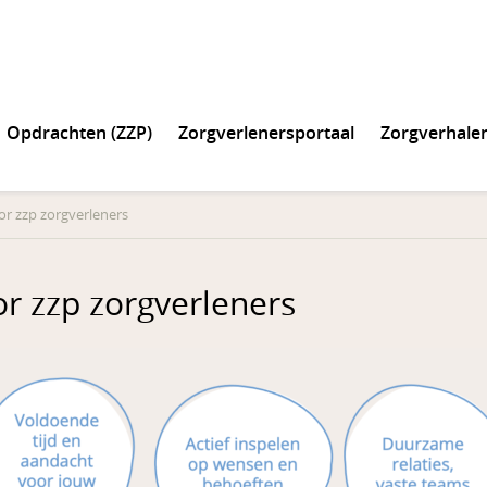
Opdrachten (ZZP)
Zorgverlenersportaal
Zorgverhale
r zzp zorgverleners
r zzp zorgverleners