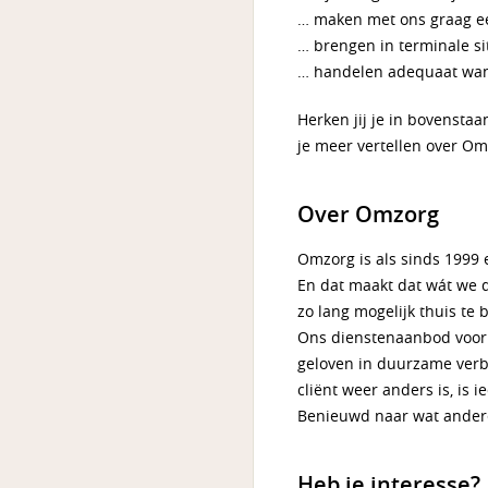
… maken met ons graag een
… brengen in terminale si
… handelen adequaat wa
Herken jij je in bovensta
je meer vertellen over Om
Over Omzorg
Omzorg is als sinds 1999 
En dat maakt dat wát we 
zo lang mogelijk thuis te
Ons dienstenaanbod voor c
geloven in duurzame verb
cliënt weer anders is, is 
Benieuwd naar wat andere
Heb je interesse?