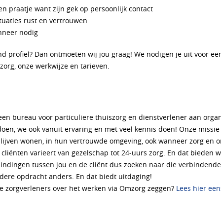
 praatje want zijn gek op persoonlijk contact
tuaties rust en vertrouwen
nneer nodig
and profiel? Dan ontmoeten wij jou graag! We nodigen je uit voor 
zorg, onze werkwijze en tarieven.
een bureau voor particuliere thuiszorg en dienstverlener aan organi
doen, we ook vanuit ervaring en met veel kennis doen! Onze missi
 blijven wonen, in hun vertrouwde omgeving, ook wanneer zorg en o
liënten varieert van gezelschap tot 24-uurs zorg. En dat bieden 
indingen tussen jou en de cliënt dus zoeken naar die verbindende
iedere opdracht anders. En dat biedt uitdaging!
 zorgverleners over het werken via Omzorg zeggen?
Lees hier een