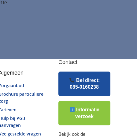
t te
Contact
Algemeen
Bel direct:
Zorgaanbod
085-0160238
Brochure particuliere
zorg
Informatie
Tarieven
verzoek
Hulp bij PGB
aanvragen
Veelgestelde vragen
Bekijk ook de