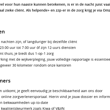
el voor hun naaste kunnen betekenen, is er in de nacht juist vaa
al zieke cliënt. Als helpende+ en zzp-er in de zorg krijg je via Om
en
achten zijn, of langduriger bij dezelfde cliënt
3.00 uur tot 7.00 uur óf zijn 12-uurs diensten
nt thuis, je biedt dus 1-op-1 zorg
ing met de wijkverpleging, jouw volledige rapportage is essentiee
ongeveer 30 kilometer rondom onze kantoren
ners
 uitkomt, je geeft eenvoudig je beschikbaarheid aan ons door
online zorgverlenersportaal. Hierin vind je jouw dossier en inform
en bekwaamheden up-to-date
n kwaliteitskeurmerk zoals Kiwa of V&VN