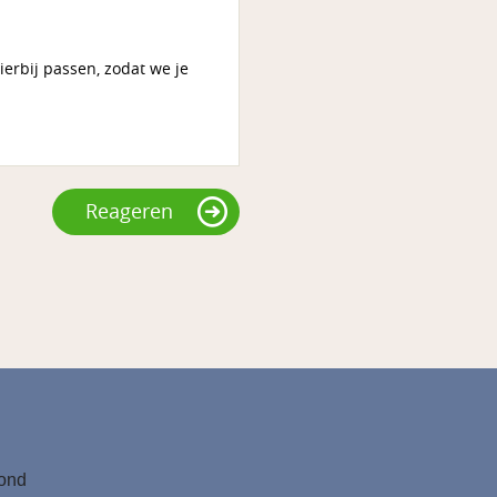
ierbij passen, zodat we je
Reageren
tond