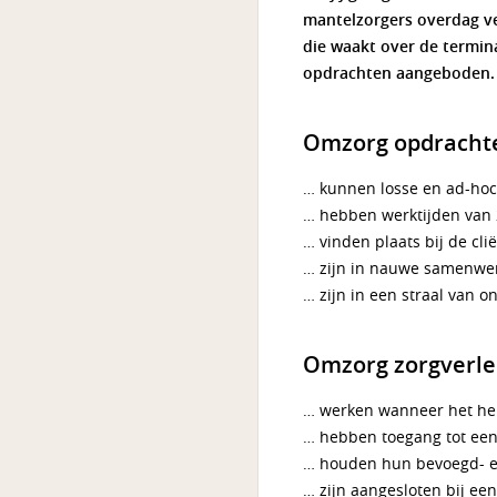
mantelzorgers overdag ve
die waakt over de termina
opdrachten aangeboden.
Omzorg opdracht
… kunnen losse en ad-hoc n
… hebben werktijden van 2
… vinden plaats bij de clië
… zijn in nauwe samenwerk
… zijn in een straal van 
Omzorg zorgverle
… werken wanneer het hen
… hebben toegang tot een 
… houden hun bevoegd- 
… zijn aangesloten bij ee