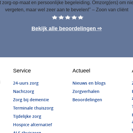
 zorg-op-maat en persoonlijke begeleiding. Omzorg(ers) om nie
vergeten, maar wel zeer aan te bevelen!" – Zoon van cliënt
Bekijk alle beoordelingen ⇨
Service
Actueel
j
24-uurs zorg
Nieuws en blogs
Nachtzorg
Zorgverhalen
Zorg bij dementie
Beoordelingen
Terminale thuiszorg
Tijdelijke zorg
Hospice alternatief