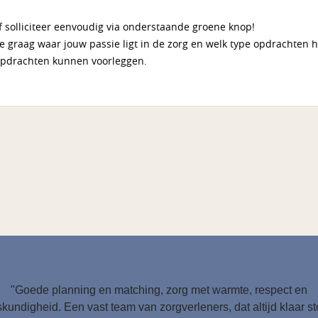
f solliciteer eenvoudig via onderstaande groene knop!
we graag waar jouw passie ligt in de zorg en welk type opdrachten h
opdrachten kunnen voorleggen.
"Goede planning en matching, zorg met warmte, respect en
kundigheid. Een vast team van zorgverleners, dat altijd klaar s