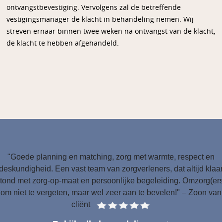
ontvangstbevestiging. Vervolgens zal de betreffende
vestigingsmanager de klacht in behandeling nemen. Wij
streven ernaar binnen twee weken na ontvangst van de klacht,
de klacht te hebben afgehandeld.
"Goede planning en matching, zorg met warmte, respect en
deskundigheid. Een vast team van zorgverleners, dat altijd klaa
tond met zorg-op-maat en persoonlijke begeleiding. Omzorg(er
om niet te vergeten, maar wel zeer aan te bevelen!" – Zoon van
cliënt