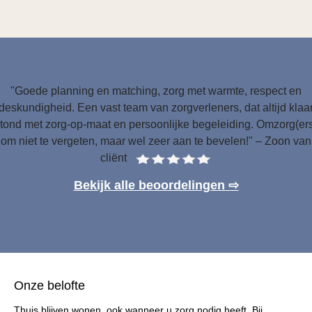
"Goede planning en matching, zorg met warmte, respect en
deskundigheid. Een vast team van zorgverleners, dat altijd klaa
tond met zorg-op-maat en persoonlijke begeleiding. Omzorg(er
om niet te vergeten, maar wel zeer aan te bevelen!" – Zoon van
cliënt
Bekijk alle beoordelingen ⇨
Onze belofte
Thuis blijven wonen, ook wanneer u zorg nodig heeft. Bij