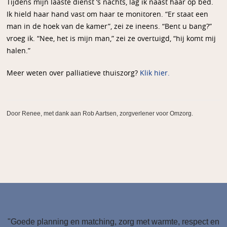
Tijdens mijn laaste dienst ‘s nachts, lag ik naast haar op bed.
Ik hield haar hand vast om haar te monitoren. “Er staat een
man in de hoek van de kamer”, zei ze ineens. “Bent u bang?”
vroeg ik. “Nee, het is mijn man,” zei ze overtuigd, “hij komt mij
halen.”
Meer weten over palliatieve thuiszorg?
Klik hier.
Door Renee, met dank aan Rob Aartsen, zorgverlener voor Omzorg.
"Goede planning en matching, zorg met warmte, respect en