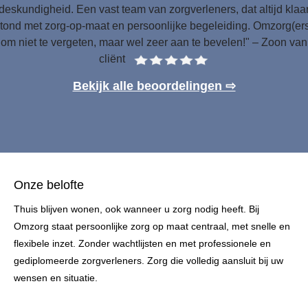
deskundigheid. Een vast team van zorgverleners, dat altijd klaa
tond met zorg-op-maat en persoonlijke begeleiding. Omzorg(er
om niet te vergeten, maar wel zeer aan te bevelen!" – Zoon van
cliënt
Bekijk alle beoordelingen ⇨
Onze belofte
Thuis blijven wonen, ook wanneer u zorg nodig heeft. Bij
Omzorg staat persoonlijke zorg op maat centraal, met snelle en
flexibele inzet. Zonder wachtlijsten en met professionele en
gediplomeerde zorgverleners. Zorg die volledig aansluit bij uw
wensen en situatie.