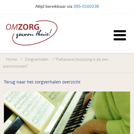
Altijd bereikbaar via
085-0160238
Home
/
Zorgverhalen
/
“Palliatieve thuiszorg is als een
pianoconcert”
Terug naar het zorgverhalen overzicht