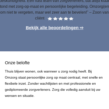
deskundigheid. Een vast team van zorgverleners, dat altijd klaa
tond met zorg-op-maat en persoonlijke begeleiding. Omzorg(er
om niet te vergeten, maar wel zeer aan te bevelen!" – Zoon van
cliënt
Bekijk alle beoordelingen ⇨
Onze belofte
Thuis blijven wonen, ook wanneer u zorg nodig heeft. Bij
Omzorg staat persoonlijke zorg op maat centraal, met snelle en
flexibele inzet. Zonder wachtlijsten en met professionele en
gediplomeerde zorgverleners. Zorg die volledig aansluit bij uw
wensen en situatie.