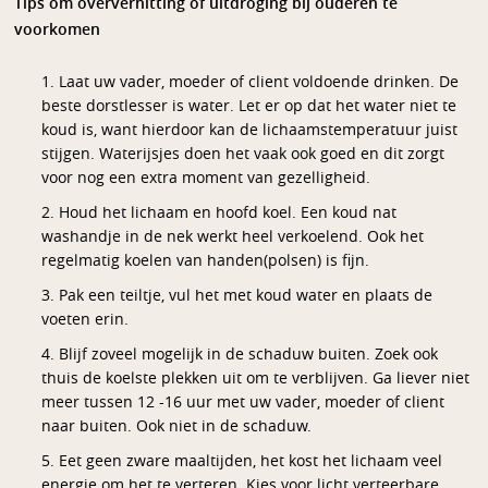
Tips om oververhitting of uitdroging bij ouderen te
voorkomen
1. Laat uw vader, moeder of client voldoende drinken. De
beste dorstlesser is water. Let er op dat het water niet te
koud is, want hierdoor kan de lichaamstemperatuur juist
stijgen. Waterijsjes doen het vaak ook goed en dit zorgt
voor nog een extra moment van gezelligheid.
2. Houd het lichaam en hoofd koel. Een koud nat
washandje in de nek werkt heel verkoelend. Ook het
regelmatig koelen van handen(polsen) is fijn.
3. Pak een teiltje, vul het met koud water en plaats de
voeten erin.
4. Blijf zoveel mogelijk in de schaduw buiten. Zoek ook
thuis de koelste plekken uit om te verblijven. Ga liever niet
meer tussen 12 -16 uur met uw vader, moeder of client
naar buiten. Ook niet in de schaduw.
5. Eet geen zware maaltijden, het kost het lichaam veel
energie om het te verteren. Kies voor licht verteerbare