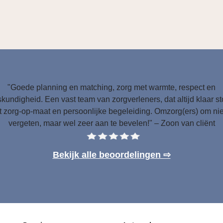
"Goede planning en matching, zorg met warmte, respect en
kundigheid. Een vast team van zorgverleners, dat altijd klaar s
 zorg-op-maat en persoonlijke begeleiding. Omzorg(ers) om nie
vergeten, maar wel zeer aan te bevelen!" – Zoon van cliënt
Bekijk alle beoordelingen ⇨