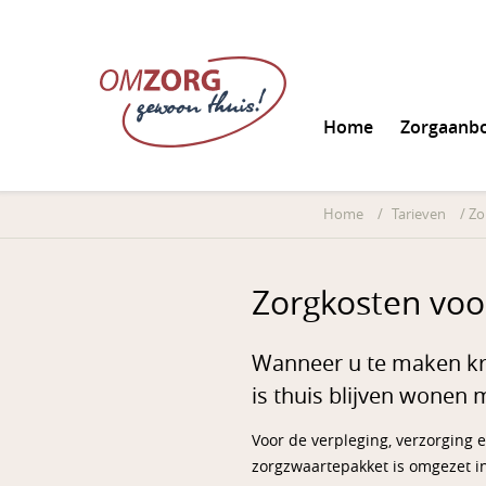
Home
Zorgaanb
Informatie aanvrag
Home
/
Tarieven
/
Zo
Zorgkosten voo
Wanneer u te maken kri
is thuis blijven wonen
Voor de verpleging, verzorging 
zorgzwaartepakket is omgezet i