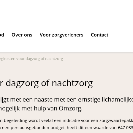
od
Over ons
Voor zorgverleners
Contact
en
rgkosten voor dagzorg of nachtzorg
r dagzorg of nachtzorg
jgt met een naaste met een ernstige lichamelijke
 mogelijk met hulp van Omzorg.
en begeleiding wordt veelal een indicatie voor een zorgzwaartepak
n een persoonsgebonden budget, heeft dit een waarde van €47.033,