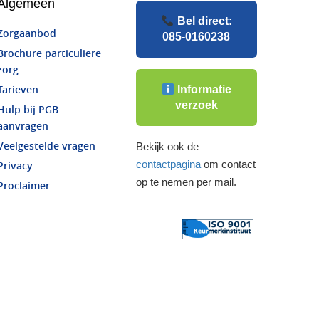
Algemeen
Bel direct:
Zorgaanbod
085-0160238
Brochure particuliere
zorg
Informatie
Tarieven
verzoek
Hulp bij PGB
aanvragen
Veelgestelde vragen
Bekijk ook de
contactpagina
om contact
Privacy
op te nemen per mail.
Proclaimer