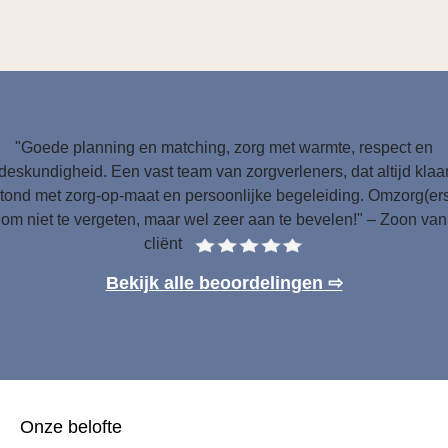
"Goede planning en matching, zorg met warmte, respect en
deskundigheid. Een vast team van zorgverleners, dat altijd klaa
tond met zorg-op-maat en persoonlijke begeleiding. Omzorg(er
om niet te vergeten, maar wel zeer aan te bevelen!" – Zoon van
cliënt
Bekijk alle beoordelingen ⇨
Onze belofte