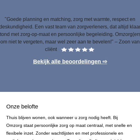
"Goede planning en matching, zorg met warmte, respect en
deskundigheid. Een vast team van zorgverleners, dat altijd klaa
tond met zorg-op-maat en persoonlijke begeleiding. Omzorg(er
om niet te vergeten, maar wel zeer aan te bevelen!" – Zoon van
cliënt
Bekijk alle beoordelingen ⇨
Onze belofte
Thuis blijven wonen, ook wanneer u zorg nodig heeft. Bij
Omzorg staat persoonlijke zorg op maat centraal, met snelle en
flexibele inzet. Zonder wachtlijsten en met professionele en