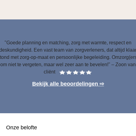
"Goede planning en matching, zorg met warmte, respect en
deskundigheid. Een vast team van zorgverleners, dat altijd klaa
tond met zorg-op-maat en persoonlijke begeleiding. Omzorg(er
om niet te vergeten, maar wel zeer aan te bevelen!" – Zoon van
cliënt
Bekijk alle beoordelingen ⇨
Onze belofte