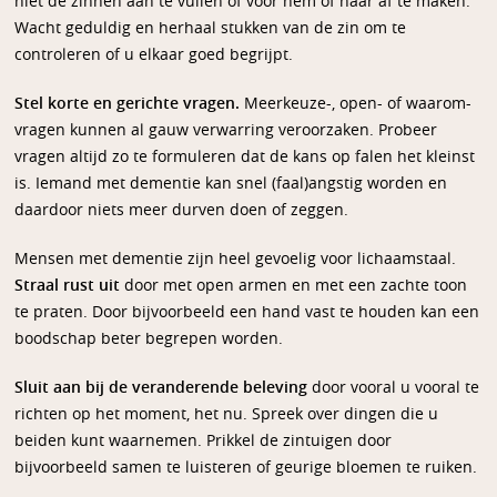
niet de zinnen aan te vullen of voor hem of haar af te maken.
Wacht geduldig en herhaal stukken van de zin om te
controleren of u elkaar goed begrijpt.
Stel korte en gerichte vragen.
Meerkeuze-, open- of waarom-
vragen kunnen al gauw verwarring veroorzaken. Probeer
vragen altijd zo te formuleren dat de kans op falen het kleinst
is. Iemand met dementie kan snel (faal)angstig worden en
daardoor niets meer durven doen of zeggen.
Mensen met dementie zijn heel gevoelig voor lichaamstaal.
Straal rust uit
door met open armen en met een zachte toon
te praten. Door bijvoorbeeld een hand vast te houden kan een
boodschap beter begrepen worden.
Sluit aan bij de veranderende beleving
door vooral u vooral te
richten op het moment, het nu. Spreek over dingen die u
beiden kunt waarnemen. Prikkel de zintuigen door
bijvoorbeeld samen te luisteren of geurige bloemen te ruiken.