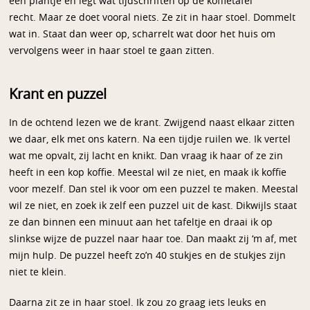
een plantje en legt wat tijdschriften op de koffietafel
recht. Maar ze doet vooral niets. Ze zit in haar stoel. Dommelt
wat in. Staat dan weer op, scharrelt wat door het huis om
vervolgens weer in haar stoel te gaan zitten.
Krant en puzzel
In de ochtend lezen we de krant. Zwijgend naast elkaar zitten
we daar, elk met ons katern. Na een tijdje ruilen we. Ik vertel
wat me opvalt, zij lacht en knikt. Dan vraag ik haar of ze zin
heeft in een kop koffie. Meestal wil ze niet, en maak ik koffie
voor mezelf. Dan stel ik voor om een puzzel te maken. Meestal
wil ze niet, en zoek ik zelf een puzzel uit de kast. Dikwijls staat
ze dan binnen een minuut aan het tafeltje en draai ik op
slinkse wijze de puzzel naar haar toe. Dan maakt zij ‘m af, met
mijn hulp. De puzzel heeft zo’n 40 stukjes en de stukjes zijn
niet te klein.
Daarna zit ze in haar stoel. Ik zou zo graag iets leuks en