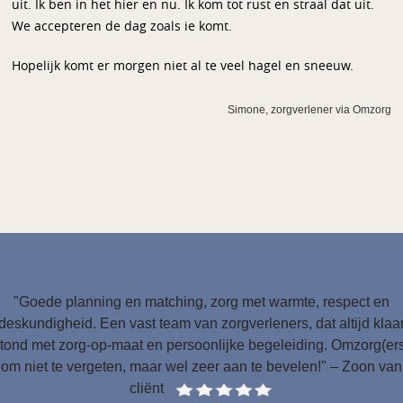
uit. Ik ben in het hier en nu. Ik kom tot rust en straal dat uit.
We accepteren de dag zoals ie komt.
Hopelijk komt er morgen niet al te veel hagel en sneeuw.
Simone, zorgverlener via Omzorg
"Goede planning en matching, zorg met warmte, respect en
deskundigheid. Een vast team van zorgverleners, dat altijd klaa
tond met zorg-op-maat en persoonlijke begeleiding. Omzorg(er
om niet te vergeten, maar wel zeer aan te bevelen!" – Zoon van
cliënt