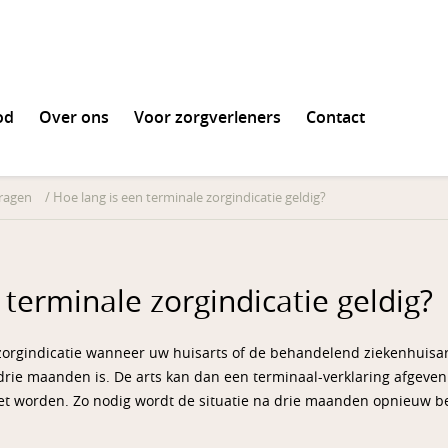
od
Over ons
Voor zorgverleners
Contact
en
vragen
/
Hoe lang is een terminale zorgindicatie geldig?
 terminale zorgindicatie geldig?
zorgindicatie wanneer uw huisarts of de behandelend ziekenhuisart
rie maanden is. De arts kan dan een terminaal-verklaring afgeven
zet worden. Zo nodig wordt de situatie na drie maanden opnieuw b