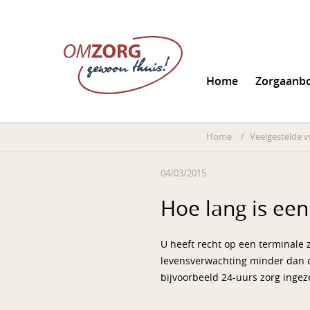
Home
Zorgaanb
Informatie aanvrag
Home
/
Veelgestelde 
04/03/2015
Hoe lang is een
U heeft recht op een terminale 
levensverwachting minder dan d
bijvoorbeeld 24-uurs zorg inge