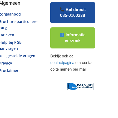
Algemeen
Bel direct:
Zorgaanbod
085-0160238
Brochure particuliere
zorg
Informatie
Tarieven
verzoek
Hulp bij PGB
aanvragen
Veelgestelde vragen
Bekijk ook de
contactpagina
om contact
Privacy
op te nemen per mail.
Proclaimer