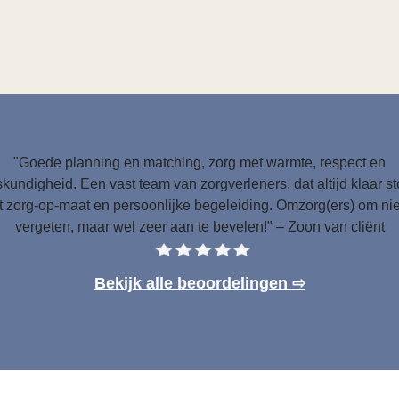
"Goede planning en matching, zorg met warmte, respect en
kundigheid. Een vast team van zorgverleners, dat altijd klaar s
 zorg-op-maat en persoonlijke begeleiding. Omzorg(ers) om nie
vergeten, maar wel zeer aan te bevelen!" – Zoon van cliënt
Bekijk alle beoordelingen ⇨