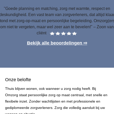
"Goede planning en matching, zorg met warmte, respect en
deskundigheid. Een vast team van zorgverleners, dat altijd klaa
tond met zorg-op-maat en persoonlijke begeleiding. Omzorg(er
om niet te vergeten, maar wel zeer aan te bevelen!" – Zoon van
cliënt
Bekijk alle beoordelingen ⇨
Onze belofte
Thuis blijven wonen, ook wanneer u zorg nodig heeft. Bij
Omzorg staat persoonlijke zorg op maat centraal, met snelle en
flexibele inzet. Zonder wachtlijsten en met professionele en
gediplomeerde zorgverleners. Zorg die volledig aansluit bij uw